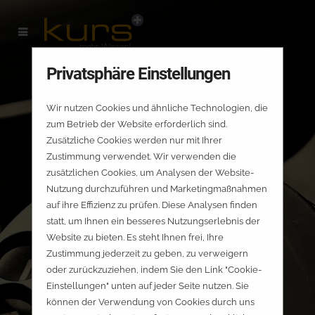
Privatsphäre Einstellungen
Wir nutzen Cookies und ähnliche Technologien, die
zum Betrieb der Website erforderlich sind.
Zusätzliche Cookies werden nur mit Ihrer
Zustimmung verwendet. Wir verwenden die
zusätzlichen Cookies, um Analysen der Website-
Nutzung durchzuführen und Marketingmaßnahmen
auf ihre Effizienz zu prüfen. Diese Analysen finden
statt, um Ihnen ein besseres Nutzungserlebnis der
Website zu bieten. Es steht Ihnen frei, Ihre
Zustimmung jederzeit zu geben, zu verweigern
oder zurückzuziehen, indem Sie den Link "Cookie-
Einstellungen" unten auf jeder Seite nutzen. Sie
können der Verwendung von Cookies durch uns